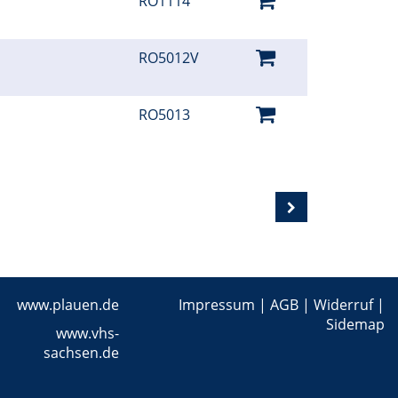
RO1114
RO5012V
RO5013
www.plauen.de
Impressum
|
AGB
|
Widerruf
|
Sidemap
www.vhs-
sachsen.de