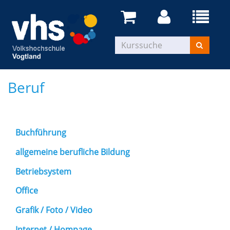
Beruf
Buchführung
allgemeine berufliche Bildung
Betriebsystem
Office
Grafik / Foto / Video
Internet / Hompage