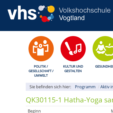
POLITIK /
KULTUR UND
GESUNDHEI
GESELLSCHAFT /
GESTALTEN
UMWELT
Sie befinden sich hier:
Programm
Aktiv i
QK30115-1 Hatha-Yoga sanf
Beginn
M