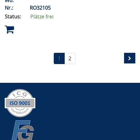
Wo:
Nr.:
RO32105
Status:
Plätze frei
1
2