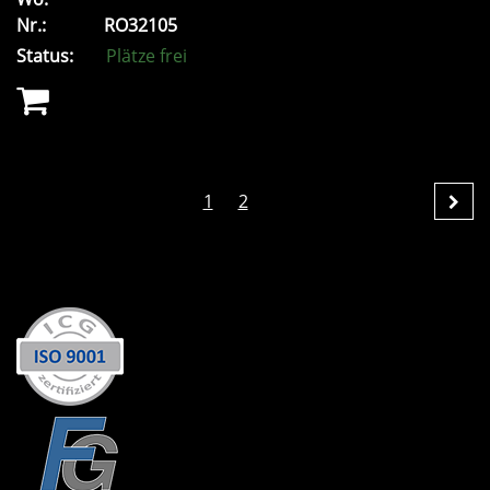
Nr.:
RO32105
Status:
Plätze frei
1
2