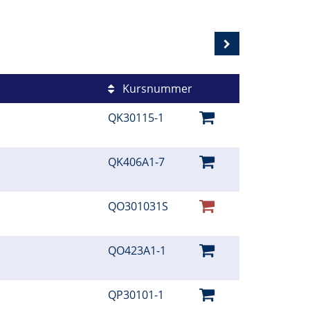
Kursnummer
QK30115-1
QK406A1-7
QO301031S
QO423A1-1
QP30101-1