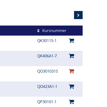
Kursnummer
QK30115-1
QK406A1-7
QO301031S
QO423A1-1
QP30101-1