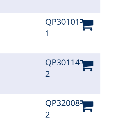
QP30101-
1
QP30114-
2
QP32008-
2