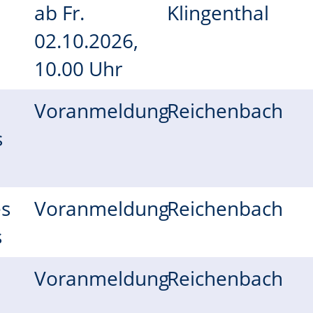
ab
Fr.
Klingenthal
02.10.2026,
10.00 Uhr
Voranmeldung
Reichenbach
s
es
Voranmeldung
Reichenbach
s
Voranmeldung
Reichenbach