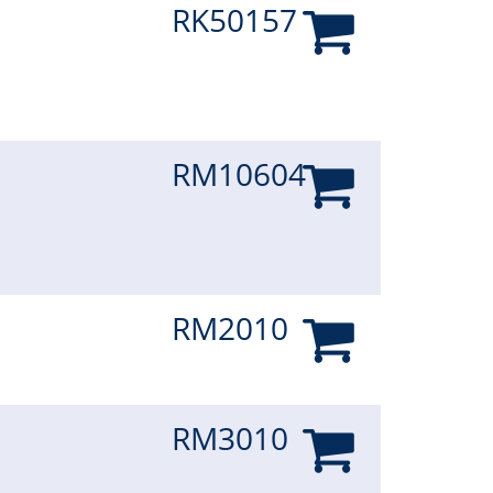
RK50157
RM10604
RM2010
RM3010