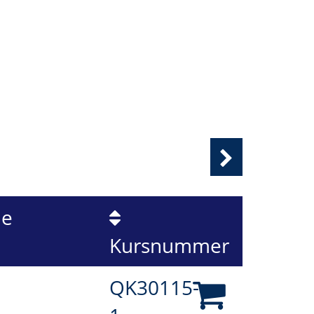
le
Kursnummer
QK30115-