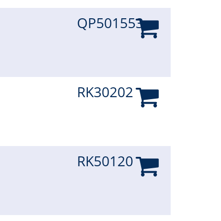
QP501553
RK30202
RK50120