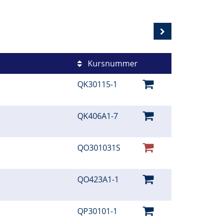
Kursnummer
QK30115-1
QK406A1-7
QO301031S
QO423A1-1
QP30101-1