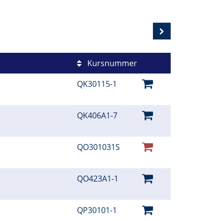
Kursnummer
QK30115-1
QK406A1-7
QO301031S
QO423A1-1
QP30101-1