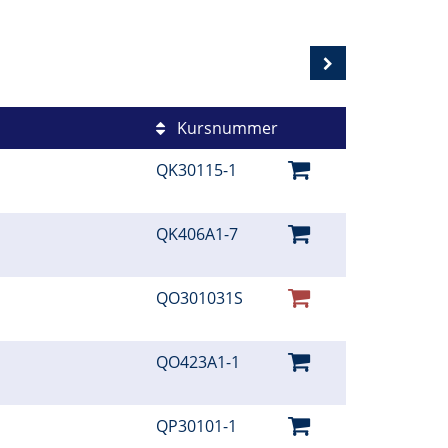
Kursnummer
QK30115-1
QK406A1-7
QO301031S
QO423A1-1
QP30101-1