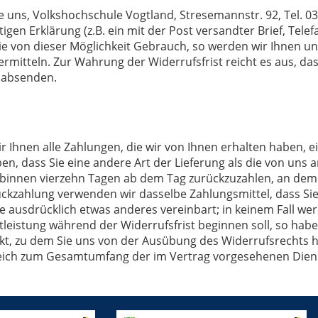
uns, Volkshochschule Vogtland, Stresemannstr. 92, Tel. 037
utigen Erklärung (z.B. ein mit der Post versandter Brief, Tele
e von dieser Möglichkeit Gebrauch, so werden wir Ihnen unve
rmitteln. Zur Wahrung der Widerrufsfrist reicht es aus, das
t absenden.
 Ihnen alle Zahlungen, die wir von Ihnen erhalten haben, e
ben, dass Sie eine andere Art der Lieferung als die von uns
binnen vierzehn Tagen ab dem Tag zurückzuzahlen, an dem d
Rückzahlung verwenden wir dasselbe Zahlungsmittel, dass Si
de ausdrücklich etwas anderes vereinbart; in keinem Fall w
stleistung während der Widerrufsfrist beginnen soll, so ha
kt, zu dem Sie uns von der Ausübung des Widerrufsrechts hi
leich zum Gesamtumfang der im Vertrag vorgesehenen Diens