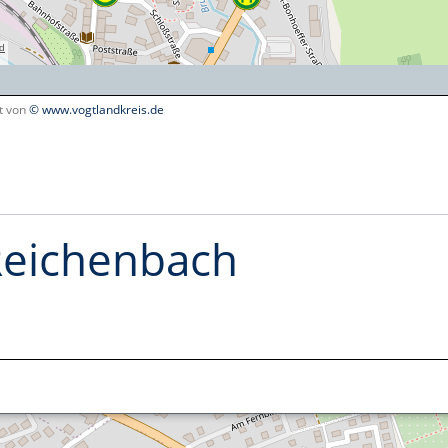
lt von
© www.vogtlandkreis.de
 Reichenbach