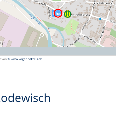
lt von
© www.vogtlandkreis.de
 Rodewisch