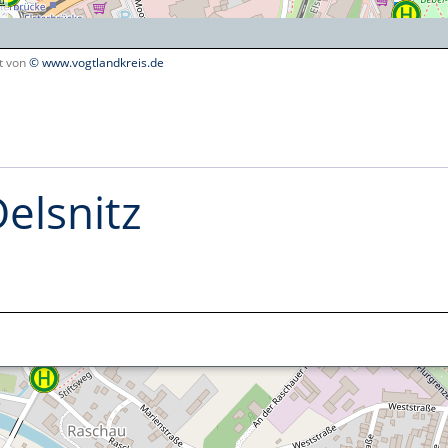
lt von
© www.vogtlandkreis.de
elsnitz