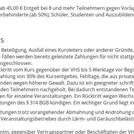
ab 45,00 € Entgelt bei 8 und mehr Teilnehmern gegen Vorla
rbehinderte (ab 50%), Schüler, Studenten und Auszubildend
HS
teiligung, Ausfall eines Kursleiters oder anderer Gründe,
en Fällen werden bereits geleistete Zahlungen für nicht stat
usgeschlossen.
cktritt vom Kurs gegenüber der VHS bis 5 Werktage vor Begin
zahlung von 30% des Kursentgeltes. Fehltage, die aus priva
sgründen wegen höherer Gewalt. Dazu ist ein geeigneter schri
 den Teilnehmern nachgeholt. Bei dadurch entstandenen T
n für einzelne Veranstaltungen. Ein Rücktritt wegen Wechsel
ngen des § 314 BGB kündigen. Ein wichtiger Grund liegt in
altungen trotz vorangehender Abmahnung und Androhung d
. Veranstaltungsbetriebes durch Lärm- und Geräuschbeläst
ntin, gegenüber Vertragspartner oder Beschäftigten der VH