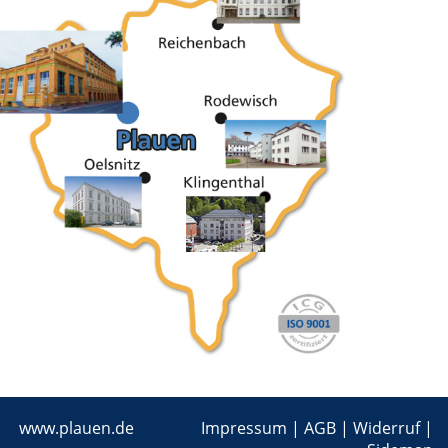
www.plauen.de
Impressum
|
AGB
|
Widerruf
|