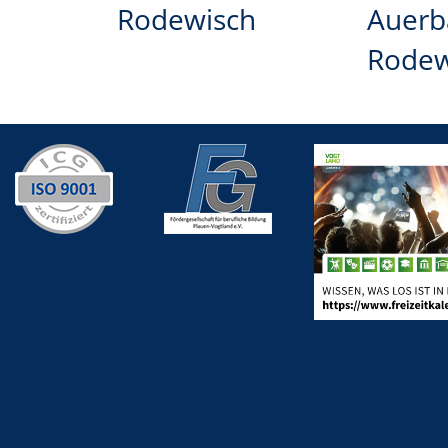
Rodewisch
Auerb
Rode