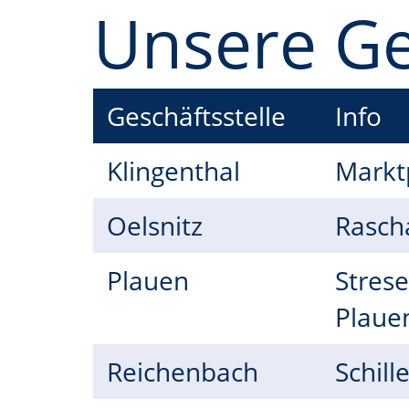
Unsere Ge
Geschäftsstelle
Info
Klingenthal
Marktp
Oelsnitz
Rascha
Plauen
Stres
Plaue
Reichenbach
Schil