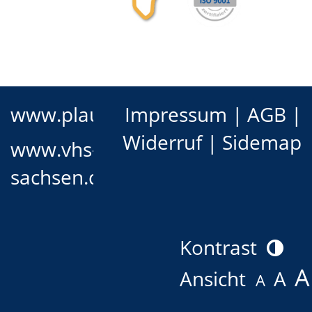
www.plauen.de
Impressum
|
AGB
|
Widerruf
|
Sidemap
www.vhs-
sachsen.de
Kontrast
A
Ansicht
A
A