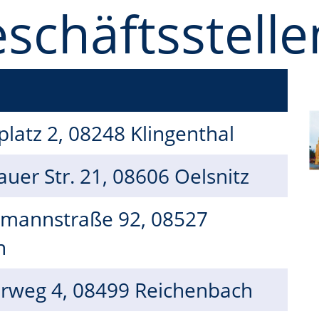
schäftsstelle
latz 2, 08248 Klingenthal
uer Str. 21, 08606 Oelsnitz
emannstraße 92, 08527
n
lerweg 4, 08499 Reichenbach