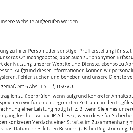
 unsere Website aufgerufen werden
ng zu Ihrer Person oder sonstiger Profilerstellung für st
g unseres Onlineangebotes, aber auch zur anonymen Erfass
Art der Nutzung unserer Website und Dienste, ebenso zu A
essen. Aufgrund dieser Informationen können wir personali
ysieren, Fehler suchen und beheben und unsere Dienste ve
 gemäß Art 6 Abs. 1 S. 1 f) DSGVO.
hträglich zu überprüfen, wenn aufgrund konkreter Anhaltsp
peichern wir für einen begrenzten Zeitraum in den Logfiles
rechnung einer Leistung nötig ist, z. B. wenn Sie eines uns
gang löschen wir die IP-Adresse, wenn diese für Sicherheits
 den konkreten Verdacht einer Straftat im Zusammenhang m
 das Datum Ihres letzten Besuchs (z.B. bei Registrierung, Log