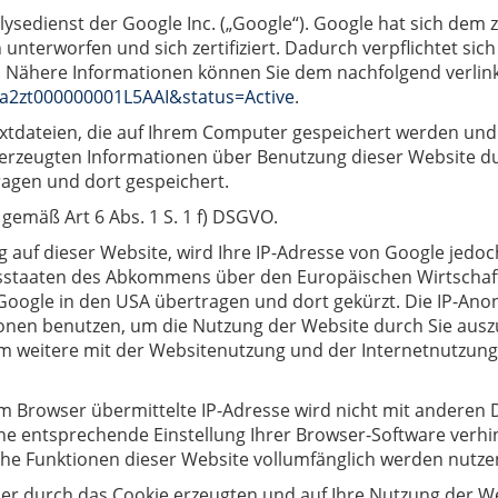
lysedienst der Google Inc. („Google“). Google hat sich de
terworfen und sich zertifiziert. Dadurch verpflichtet sich
. Nähere Informationen können Sie dem nachfolgend verlin
d=a2zt000000001L5AAI&status=Active
.
extdateien, die auf Ihrem Computer gespeichert werden und
 erzeugten Informationen über Benutzung dieser Website du
ragen und dort gespeichert.
 gemäß Art 6 Abs. 1 S. 1 f) DSGVO.
g auf dieser Website, wird Ihre IP-Adresse von Google jedoc
sstaaten des Abkommens über den Europäischen Wirtschaft
 Google in den USA übertragen und dort gekürzt. Die IP-Anony
onen benutzen, um die Nutzung der Website durch Sie ausz
m weitere mit der Websitenutzung und der Internetnutzun
m Browser übermittelte IP-Adresse wird nicht mit anderen
e entsprechende Einstellung Ihrer Browser-Software verhind
liche Funktionen dieser Website vollumfänglich werden nutz
r durch das Cookie erzeugten und auf Ihre Nutzung der Web