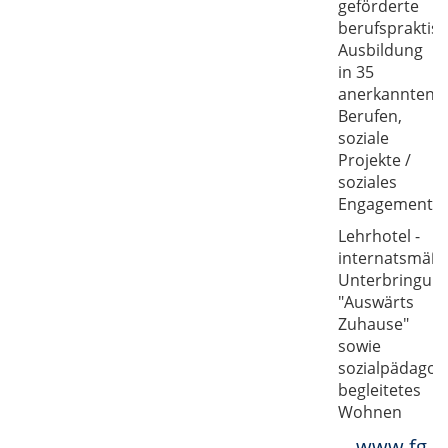
geförderte
berufspraktis
Ausbildung
in 35
anerkannten
Berufen,
soziale
Projekte /
soziales
Engagement
Lehrhotel -
internatsmäßi
Unterbringun
"Auswärts
Zuhause"
sowie
sozialpädagog
begleitetes
Wohnen
www.fg-