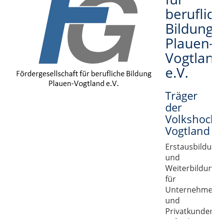
beruflic
Bildung
Plauen-
Vogtlan
e.V.
Träger
der
Volkshoch
Vogtland
Erstausbildun
und
Weiterbildung
für
Unternehmen
und
Privatkunden,