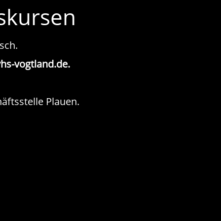
nskursen
isch.
s-vogtland.de.
ftsstelle Plauen.