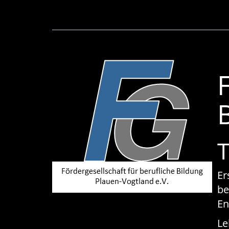
T
Er
be
E
Le