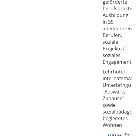
geförderte
berufspraktis
Ausbildung
in 35
anerkannten
Berufen,
soziale
Projekte /
soziales
Engagement
Lehrhotel -
internatsmäßi
Unterbringun
"Auswärts
Zuhause"
sowie
sozialpädagog
begleitetes
Wohnen
www.fg-