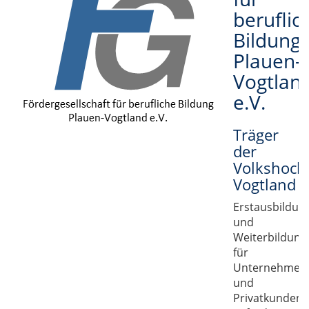
beruflic
Bildung
Plauen-
Vogtlan
e.V.
Träger
der
Volkshoch
Vogtland
Erstausbildun
und
Weiterbildung
für
Unternehmen
und
Privatkunden,